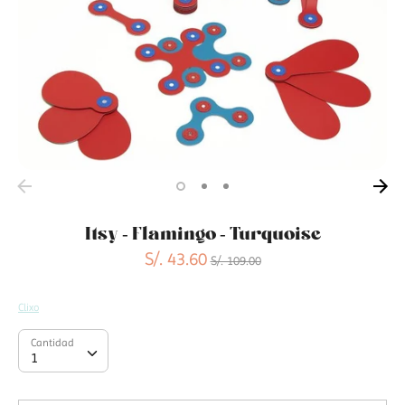
Itsy - Flamingo - Turquoise
Precio
S/. 43.60
S/. 109.00
habitual
Clixo
Cantidad
Cantidad
1